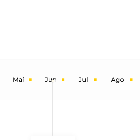
FÓRUM
E-Commerce Brasil
28 a 30 JUL
BR
Conferência
C
ECBR
Indústria Digital
L
30 JUL
01
Mai
Jun
Jul
Ago
nferência ECBR
PÓS FÓRUM
limentos & Bebidas
ECBR
MAI
20 AGO
Expe