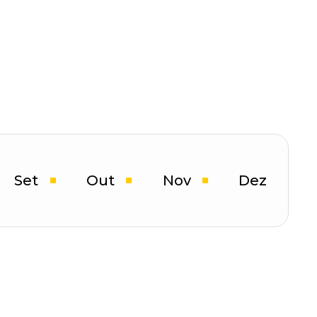
ECBR Summit
Pagamentos
6 OUT
onferência
ECBR
uxo
 SET
Set
Out
Nov
Dez
Imersão ECBR
ECBR Summit
RS
IA
20 OUT
02 DEZ
rience
Imersão ECBR