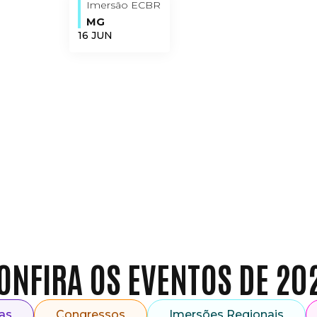
Imersão ECBR
Win
21 à 2
MG
16 JUN
ECB
Logí
15 SE
ONFIRA OS EVENTOS DE 20
as
Congressos
Imersões Regionais