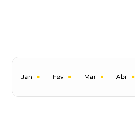
Imersão EC
PR
07 ABR
Conferência
ECBR
Saúde & Farma
04 FEV
Jan
Fev
Mar
Abr
Imersão ECBR
Co
SC
A
18 MAR
06 
Congresso
ECBR Lifestyle