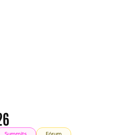
e Summit
PE
4 SET
04 NOV
R Summit
ECBR Summit
stica
Plataformas
T
17 NOV
26
Summits
Fórum